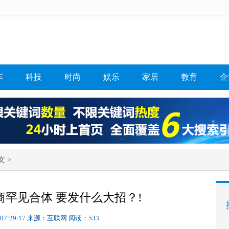
车
科技
时尚
娱乐
家居
教育
企
文 >
罕见合体 要发什么大招？!
 07:29:17
来源：互联网
阅读：533