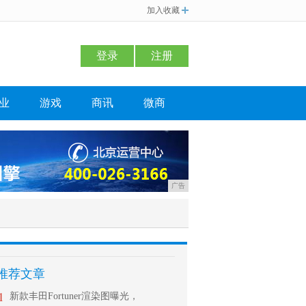
加入收藏
登录
注册
业
游戏
商讯
微商
广告
推荐文章
1
新款丰田Fortuner渲染图曝光，