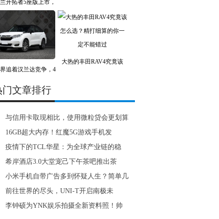
兰开拓者5座版上市，
大热的丰田RAV4究竟该
界追着汉兰达竞争，4
热门文章排行
与信用卡取现相比，使用微粒贷会更划算
16GB超大内存！红魔5G游戏手机发
疫情下的TCL华星：为全球产业链的稳
希岸酒店3.0大堂宠己下午茶吧推出茶
小米手机自带广告多到怀疑人生？简单几
前往世界的尽头，UNI-T开启南极未
李钟硕为YNK娱乐拍摄全新资料照！帅