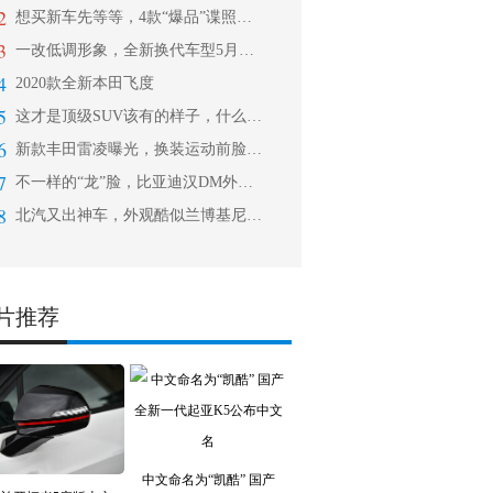
2
想买新车先等等，4款“爆品”谍照流出
3
一改低调形象，全新换代车型5月上市，
4
2020款全新本田飞度
5
这才是顶级SUV该有的样子，什么大G
6
新款丰田雷凌曝光，换装运动前脸，搭载
7
不一样的“龙”脸，比亚迪汉DM外观曝
8
北汽又出神车，外观酷似兰博基尼Uru
片推荐
中文命名为“凯酷” 国产