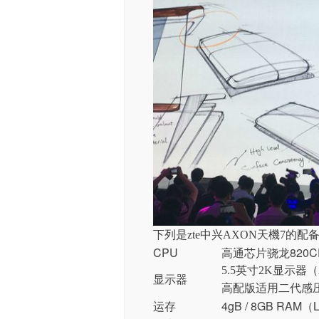
下列是zte中兴AXON天機7的配
CPU
高通芯片骁龙820C
5.5英寸2K显示器（
显示器
高配版适用二代感
运存
4gB / 8GB RAM