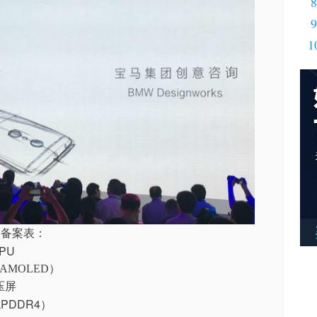
8
9
1
备备案表：
PU
AMOLED）
压屏
（LPDDR4）