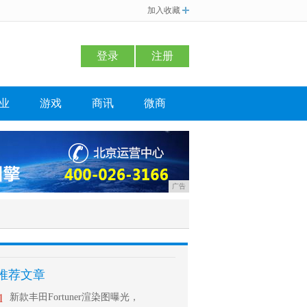
加入收藏
登录
注册
业
游戏
商讯
微商
广告
推荐文章
1
新款丰田Fortuner渲染图曝光，