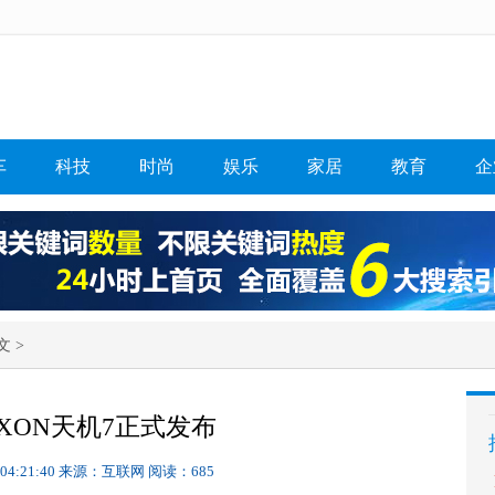
车
科技
时尚
娱乐
家居
教育
企
文 >
XON天机7正式发布
 04:21:40
来源：互联网
阅读：685