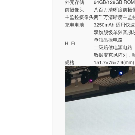
外壳存储
64GB/128GB RO
前摄像头
八百万清晰度前摄
主监控摄像头
两千万清晰度主监
充电电池
3250mAh 适用快速
双旗舰级单独音频芯片 
单独晶振电路
Hi-Fi
二级赔偿电源电路
数据麦克风阵列，
规格
151.7×75×7.9(mm