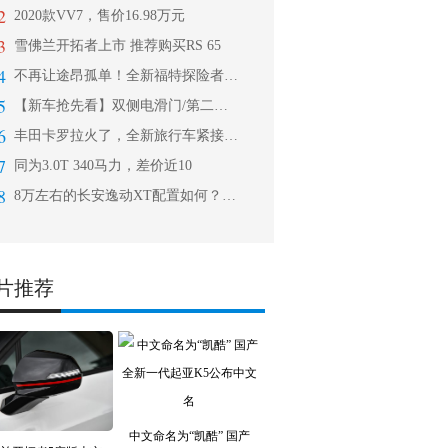
2
2020款VV7，售价16.98万元
3
雪佛兰开拓者上市 推荐购买RS 65
4
不再让途昂孤单！全新福特探险者简析及
5
【新车抢先看】双侧电滑门/第二排独立
6
丰田卡罗拉火了，全新旅行车紧接登场，
7
同为3.0T 340马力，差价近10
8
8万左右的长安逸动XT配置如何？值不
片推荐
中文命名为“凯酷” 国产