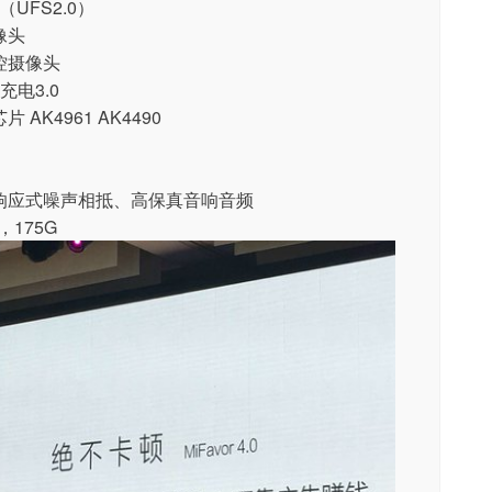
M（UFS2.0）
像头
控摄像头
充电3.0
AK4961 AK4490
响应式噪声相抵、高保真音响音频
)，175G