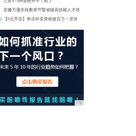
三星S7566变砖开不了机了
安徽万通庆祝教师节暨省级高技能人才培
0
【0元开店】单店外卖营收破百万！至珍
广告