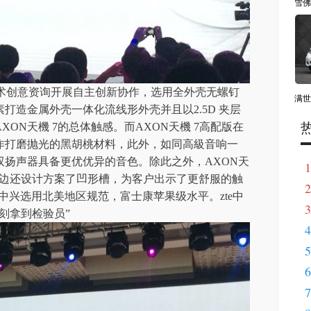
雪佛
艺术创意资询开展自主创新协作，选用全外壳无螺钉
满世
打造金属外壳一体化流线形外壳并且以2.5D 夹层
ON天機 7的总体触感。而AXON天機 7高配版在
作打磨抛光的黑胡桃材料，此外，如同高級音响一
双扬声器具备更优优异的音色。除此之外，AXON天
1
应器周边还设计方案了凹形槽，为客户出示了更舒服的触
2
e中兴选用北美地区规范，富士康苹果级水平。zte中
3
刻拿到检验员”
4
5
6
7