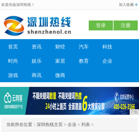
欢迎光临深圳热线！
加入收藏
登录
注册
首页
资讯
财经
汽车
科技
时尚
娱乐
家居
教育
企业
游戏
商讯
微商
广告
当前所在位置：
深圳热线主页
>
企业
> 列表 >