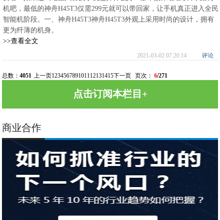
机吧，最低的神舟H45T3仅需299元就可以带回家，让手机真正进入全民
智能机阶段。一、神舟H45T3神舟H45T3外观上采用时尚的设计，拥有
更为纤薄的机身。
>>查看全文
2021-03-02 07:26:14
评论
总数：
4051
上一页
1
2
3
4
5
6
7
8
9
10
11
12
13
14
15
下一页
页次：
6
/271
点击订阅本栏目+
商业合作