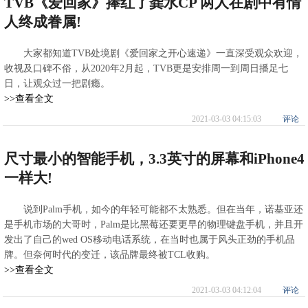
TVB《爱回家》捧红了龚水CP 两人在剧中有情
人终成眷属!
大家都知道TVB处境剧《爱回家之开心速递》一直深受观众欢迎，
收视及口碑不俗，从2020年2月起，TVB更是安排周一到周日播足七
日，让观众过一把剧瘾。
>>查看全文
2021-03-03 04:15:03
评论
尺寸最小的智能手机，3.3英寸的屏幕和iPhone4
一样大!
说到Palm手机，如今的年轻可能都不太熟悉。但在当年，诺基亚还
是手机市场的大哥时，Palm是比黑莓还要更早的物理键盘手机，并且开
发出了自己的wed OS移动电话系统，在当时也属于风头正劲的手机品
牌。但奈何时代的变迁，该品牌最终被TCL收购。
>>查看全文
2021-03-03 04:12:04
评论