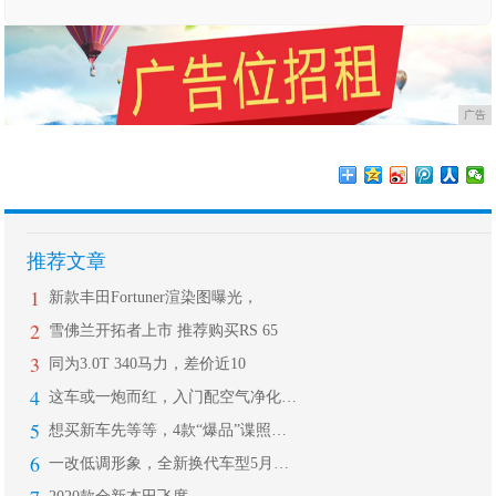
广告
推荐文章
1
新款丰田Fortuner渲染图曝光，
2
雪佛兰开拓者上市 推荐购买RS 65
3
同为3.0T 340马力，差价近10
4
这车或一炮而红，入门配空气净化，改款
5
想买新车先等等，4款“爆品”谍照流出
6
一改低调形象，全新换代车型5月上市，