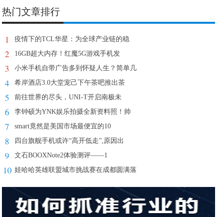
热门文章排行
1
疫情下的TCL华星：为全球产业链的稳
2
16GB超大内存！红魔5G游戏手机发
3
小米手机自带广告多到怀疑人生？简单几
4
希岸酒店3.0大堂宠己下午茶吧推出茶
5
前往世界的尽头，UNI-T开启南极未
6
李钟硕为YNK娱乐拍摄全新资料照！帅
7
smart竟然是美国市场最便宜的10
8
四台旗舰手机或许“高开低走”,原因出
9
文石BOOXNote2体验测评——1
10
娃哈哈英雄联盟城市挑战赛在成都圆满落