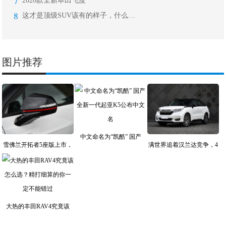
7
2020款全新本田飞度
8
这才是顶级SUV该有的样子，什么大G
图片推荐
中文命名为“凯酷” 国产
雪佛兰开拓者5座版上市，
满世界追着汉兰达竞争，4
大热的丰田RAV4究竟该