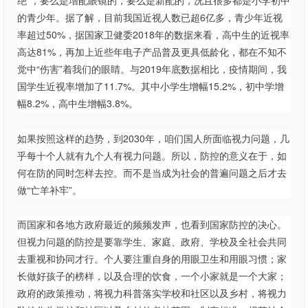
绝”，要么是增配眼镜的，要么是新配的，况且很多都是小学初中
的青少年。据了解，目前我国近视人数已超6亿多，青少年近视
率超过50%，据国家卫健委2018年的数据来看，高中生的近视率
高达81%，再加上近些年电子产品普及更具低龄化，都在不知不
觉中“伤害”着我们的眼睛。与2019年底数据相比，疫情期间，我
国学生近视率增加了11.7%。其中小学生增幅15.2%，初中学增
幅8.2%，高中生增幅3.8%。
如果按照这样的趋势，到2030年，咱们国人所面临视力问题，几
乎每十个人就有九个人有视力问题。所以，防控的意义在于，如
何在防的同时怎样去控。而不是当成为社会的普遍问题之后才去
做“亡羊补牢”。
而国家和各地方政府最近的频频发声，也看到国家防控的决心。
但视力问题的防控是要靠学生、家庭、政府、学校及全社会共同
去重视和协同才行。个人要注重自身的用眼卫生和用眼习惯；家
长做好孩子的榜样，以及合理的饮食，一个小家就是一个大家；
政府的政策推动，将视力科普落实学校和社区以及乡村，将视力