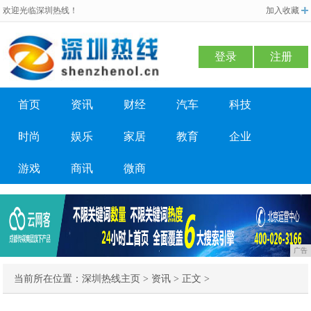
欢迎光临深圳热线！
加入收藏
登录
注册
首页
资讯
财经
汽车
科技
时尚
娱乐
家居
教育
企业
游戏
商讯
微商
广告
当前所在位置：
深圳热线主页
>
资讯
> 正文 >