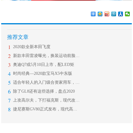
推荐文章
1
2020款全新本田飞度
2
新款丰田雷凌曝光，换装运动前脸，搭载
3
奥迪Q7或5月10日上市，配LED矩
4
时尚经典—2020款宝马X5中东版
5
适合年轻人的入门级合资家用车，售5.
6
除了GL8还有这些选择，盘点2020
7
上攻高尔夫，下打福克斯，现代改款i3
8
捷尼赛斯GV80正式发布，现代高端品