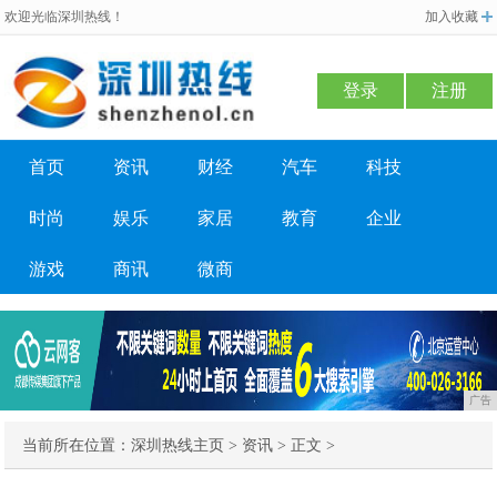
欢迎光临深圳热线！
加入收藏
登录
注册
首页
资讯
财经
汽车
科技
时尚
娱乐
家居
教育
企业
游戏
商讯
微商
广告
当前所在位置：
深圳热线主页
>
资讯
> 正文 >