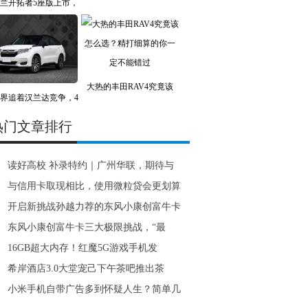
兰开拓者5座版上市，
大热的丰田RAV4究竟该
界追着汉兰达竞争，4
热门文章排行
读好高校 补录特约｜广州华联，期待与
与信用卡取现相比，使用微粒贷会更划算
开启新挑战孙越力荐的东风小康创富牛卡
东风小康创富牛卡三大极限挑战，“最
16GB超大内存！红魔5G游戏手机发
希岸酒店3.0大堂宠己下午茶吧推出茶
小米手机自带广告多到怀疑人生？简单几