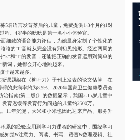
招募5名语言发育落后的儿童，免费提供1-3个月的1对
过程。4岁半的晗晗是第一名小小体验官。
全面细致的语音能力评估，为她量身定制了个性化的
晗晗的“f”音就从完全没有到初见雏形。经过两周的
“k”和“f”的发音，还能把正确的发音运用到简单的
个新词，她都会开心地跳起来。
孩子越来越多。
教授课题组在《柳叶刀》子刊上发表的论文估算，在
的患病率约为8.5%。2020年国家卫生健康委员会
治指南(第二版)》的数据显示，我国2-15岁儿童中
发育迟缓等发育行为问题的儿童约2500万。
。11年沉淀，大米和小米也因此迎来产品、服务升
年积累的经验应用到学习力课程的研发中，围绕学习
“感知觉&注意力、阅读、书写、语言&数理逻辑、社