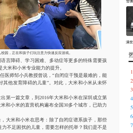
雪佛
满世
入校园，正在和孩子们玩注意力快速反应游戏。
到语言障碍、学习困难、多动症等更多的特殊需要孩
岁，是大米和小米专业能力的提升。
1
任医师邹小兵教授曾说，“自闭症干预是最难的，能
2
好其他发育障碍的儿童”。对此，大米和小米从未怀
3
4
发出第一篇文章，到2016年大米和小米在深圳成立第
大米和小米的直营机构遍布全国30多个城市，已助力
5
6
沿，大米和小米在思考：除了自闭症谱系孩子，那些
7
注力不足困扰的儿童，需要怎样的托举？我们是不是