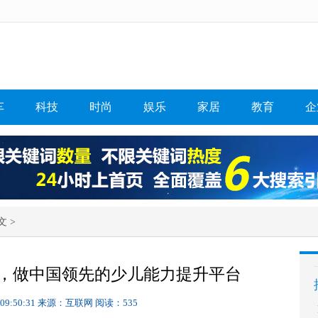
车
科技
时尚
娱乐
家居
教育
企
文 >
，做中国领先的少儿能力提升平台
 09:50:31
来源：互联网
阅读：535