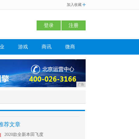
加入收藏
登录
注册
业
游戏
商讯
微商
广告
推荐文章
1
2020款全新本田飞度