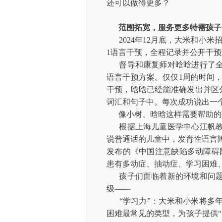
还可以做得更多？
范围拓宽，服务更多特需孩子
2024年12月底，大米和小米
1语言干预，全程记录并公开干预
督导和康复师对晗晗进行了
语言干预方案。仅仅1周的时间，
干预，晗晗已经能准确发出并区分
词汇和句子中。每次成功说出一
像小树、晗晗这样需要帮助的
根据上海儿童医学中心江帆
说普通话的儿童中，发育性语言障碍
发布的《中国注意缺陷多动障碍防
患有多动症、抽动症、学习困难、
孩子们面临着新的环境和问题
级——
“学习力”：大米和小米将多
困难最常见的类型，为孩子提供