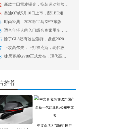
2
新款丰田雷凌曝光，换装运动前脸，搭载
3
奥迪Q7或5月10日上市，配LED矩
4
时尚经典—2020款宝马X5中东版
5
适合年轻人的入门级合资家用车，售5.
6
除了GL8还有这些选择，盘点2020
7
上攻高尔夫，下打福克斯，现代改款i3
8
捷尼赛斯GV80正式发布，现代高端品
片推荐
中文命名为“凯酷” 国产