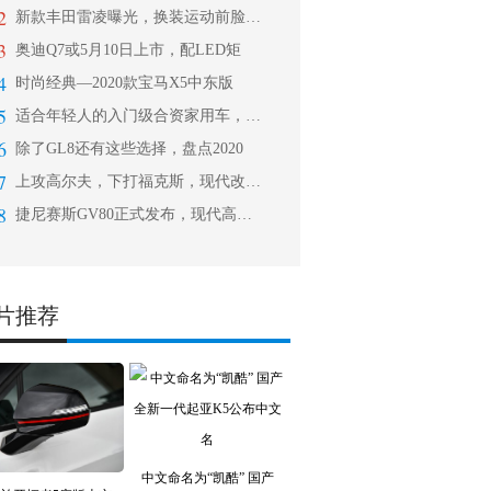
2
新款丰田雷凌曝光，换装运动前脸，搭载
3
奥迪Q7或5月10日上市，配LED矩
4
时尚经典—2020款宝马X5中东版
5
适合年轻人的入门级合资家用车，售5.
6
除了GL8还有这些选择，盘点2020
7
上攻高尔夫，下打福克斯，现代改款i3
8
捷尼赛斯GV80正式发布，现代高端品
片推荐
中文命名为“凯酷” 国产