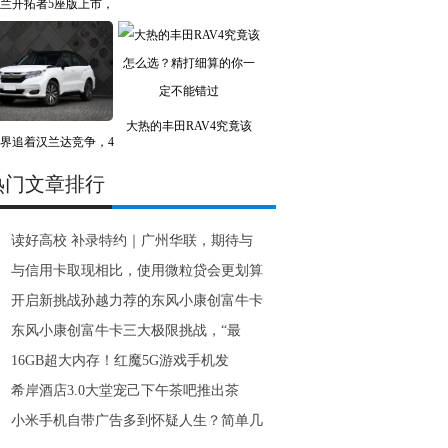
兰开拓者5座版上市，
大热的丰田RAV4究竟该
界追着汉兰达竞争，4
热门文章排行
读好高校 补录特约｜广州华联，期待与
与信用卡取现相比，使用微粒贷会更划算
开启新挑战孙越力荐的东风小康创富牛卡
东风小康创富牛卡三大极限挑战，“最
16GB超大内存！红魔5G游戏手机发
希岸酒店3.0大堂宠己下午茶吧推出茶
小米手机自带广告多到怀疑人生？简单几