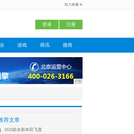
加入收藏
登录
注册
业
游戏
商讯
微商
广告
推荐文章
1
2020款全新本田飞度