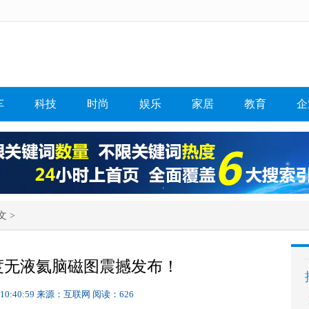
车
科技
时尚
娱乐
家居
教育
企
文 >
度无液氦脑磁图震撼发布！
 10:40:59
来源：互联网
阅读：626