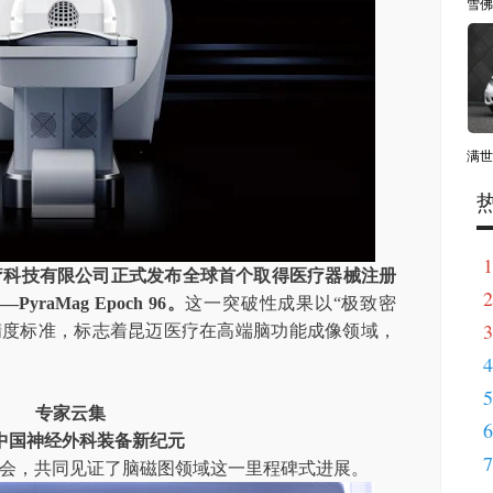
雪佛
满世
1
迈医疗科技有限公司正式发布全球首个取得医疗器械注册
2
aMag Epoch 96。
这一突破性成果以“极致密
3
精度标准，标志着昆迈医疗在高端脑功能成像领域，
4
5
专家云集
6
中国神经外科装备新纪元
7
会，共同见证了脑磁图领域这一里程碑式进展。