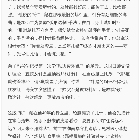
子，我就是个守着蟒针的。这针能扎好病，能传下去，比啥都
强。”他说的“守”，藏在那根最旧的蟒针里。针身有处细微的弯
曲，是2003年为复原“弧形透刺”手法，在自己身上试针时压
的。“那时总扎不准角度，师父就拿这根针敲我的手背：‘针是死
的，手是活的，得让针跟着经络走。’”如今他带弟子，也总拿这
根针示范：“你看这弯度，是当年扎错70多次才磨出来的——守
针，先得怕扎错，才会练到稳。”
弟子冯兴学记得第一次学“秩边透环跳”时的场景。龙国日师父没
讲理论，直接从针盒里抽出那根旧针，在自己腰上比划：“偏3度
就伤着神经，偏5度就差了火候，你看……”针尾的铜环硌得他后
腰发红，冯兴学突然懂了：“师父不是教我扎针，是教我‘敬’——
敬这针，敬这经络，更敬患者的疼。”
这股“敬”，藏在他40年的行医里。给脑瘫孩子扎针，他会先把针
在掌心焐热；给乡下赶来的患者看诊，总要多问句“住得远不
远？明天来不用排队”。前年在湖南华容县巡诊，见村医小李想
学蟒针，他当场从针盒里抽出那根最短的针递过去：“这根针