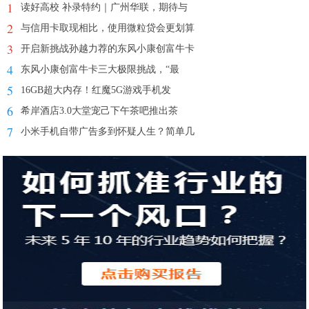
1
读好高校 补录特约｜广州华联，期待与
2
与信用卡取现相比，使用微粒贷会更划算
3
开启新挑战孙越力荐的东风小康创富牛卡
4
东风小康创富牛卡三大极限挑战，“最
5
16GB超大内存！红魔5G游戏手机发
6
希岸酒店3.0大堂宠己下午茶吧推出茶
7
小米手机自带广告多到怀疑人生？简单几