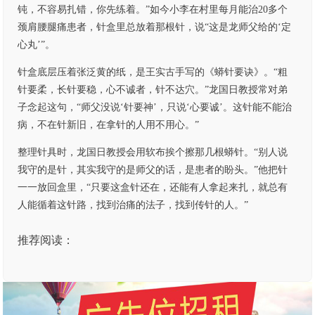
钝，不容易扎错，你先练着。”如今小李在村里每月能治20多个
颈肩腰腿痛患者，针盒里总放着那根针，说“这是龙师父给的‘定
心丸’”。
针盒底层压着张泛黄的纸，是王实古手写的《蟒针要诀》。“粗
针要柔，长针要稳，心不诚者，针不达穴。”龙国日教授常对弟
子念起这句，“师父没说‘针要神’，只说‘心要诚’。这针能不能治
病，不在针新旧，在拿针的人用不用心。”
整理针具时，龙国日教授会用软布挨个擦那几根蟒针。“别人说
我守的是针，其实我守的是师父的话，是患者的盼头。”他把针
一一放回盒里，“只要这盒针还在，还能有人拿起来扎，就总有
人能循着这针路，找到治痛的法子，找到传针的人。”
推荐阅读：