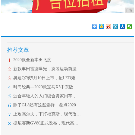
广告
推荐文章
1
2020款全新本田飞度
2
新款丰田雷凌曝光，换装运动前脸，搭载
3
奥迪Q7或5月10日上市，配LED矩
4
时尚经典—2020款宝马X5中东版
5
适合年轻人的入门级合资家用车，售5.
6
除了GL8还有这些选择，盘点2020
7
上攻高尔夫，下打福克斯，现代改款i3
8
捷尼赛斯GV80正式发布，现代高端品