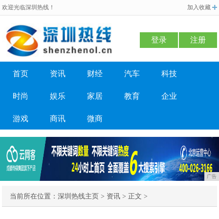
欢迎光临深圳热线！
加入收藏
登录
注册
首页
资讯
财经
汽车
科技
时尚
娱乐
家居
教育
企业
游戏
商讯
微商
广告
当前所在位置：
深圳热线主页
>
资讯
> 正文 >