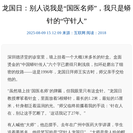
龙国日：别人说我是“国医名师”，我只是蟒
针的“守针人”
2025-08-09 15:12:09
来源：互联网
阅读：2018
深圳德济堂的诊室里，墙上挂着一个大概1米多长的针盒。盒面
烫金的“中国蟒针传人”六个字已磨得只剩浅痕，扣环处磨出了细
密的纹路——这是1996年，龙国日拜师王实古时，师父亲手交给
他的。
“虽然墙上挂‘国医名师’的牌匾，但我眼里只有这盒针。”龙国日
教授摩挲着针盒，里面放着5根蟒针，最长的1.2米，最短的15厘
米，针身都泛着温润的光。“师父临终前攥着我的手说：‘针在人
在，别让这手艺断了。’这话我记了27年。”
有人喊他“大师”，他总摆手。去年在广州中医药大学讲课，学生
追着要签名，他提笔写的是“守针人龙国日”。“大师是旁人给的帽