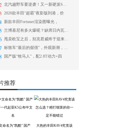
2
北汽越野车要逆袭！又一新硬派SUV曝
3
2020款丰田“超霸”夜影版到港，价
4
新款丰田Fortuner渲染图曝光，
5
兰博基尼有多火爆呢？缺席日内瓦，专注
6
甩卖欧宝之后，别克君威终于迎来改款，
7
标致车“最后的倔强”，外观新潮，内饰
8
国产版“牧马人”，配2.8T动力+四
片推荐
文命名为“凯酷” 国产
大热的丰田RAV4究竟该