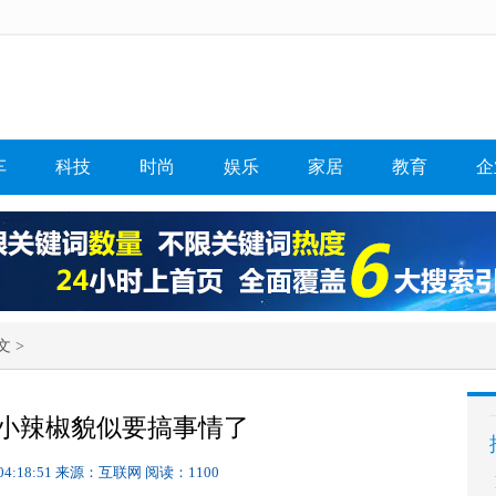
车
科技
时尚
娱乐
家居
教育
企
文 >
小辣椒貌似要搞事情了
04:18:51
来源：互联网
阅读：1100