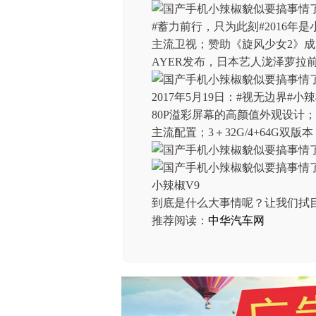
#蓄力前行，只为此刻#2016年是
主流卫视；赞助《旋风少女2》成
AYER发布，日本艺人泷泽萝拉
2017年5月19日：#视无边界#
80P溢彩屏幕的高颜值外观设计；1
主流配置；3＋32G/4+64G双版
小辣椒V9
到底是什么大事情呢？让我们拭目以待.
推荐阅读：
中华汽车网