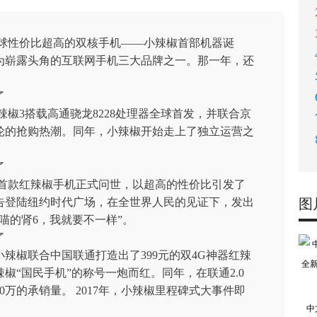
，全球性价比超高的双核手机——小辣椒首部机器诞
成为崭露头角的互联网手机三大品牌之一。那一年，还
小辣椒3搭载高通骁龙8228处理器全球首发，并联合京
3轮的抢购热潮。同年，小辣椒开始走上了独立运营之
年，首款红辣椒手机正式问世，以超高的性价比引发了
告登陆纽约时代广场，在全世界人民的见证下，发出
图
喵的肾6，我就要不一样”。
，小辣椒联合中国联通打造出了399元的双4G神器红辣
椒“国民手机”的称号一炮而红。同年，在联通2.0
万的承销量。 2017年，小辣椒里程碑式大事件即
中