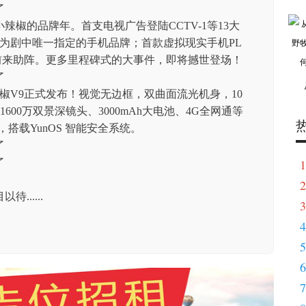
小辣椒的品牌年。首支电视广告登陆CCTV-1等13大
为剧中唯一指定的手机品牌；首款虚拟现实手机PL
前来助阵。更多里程碑式的大事件，即将撼世登场！
小辣椒V9正式发布！视觉无边框，双曲面流光机身，10
600万双景深镜头、3000mAh大电池、4G全网通等
本，搭载YunOS 智能安全系统。
1
2
.....
3
4
5
6
7