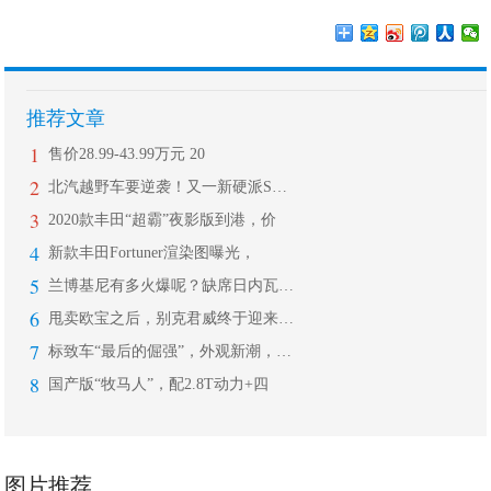
推荐文章
1
售价28.99-43.99万元 20
2
北汽越野车要逆袭！又一新硬派SUV曝
3
2020款丰田“超霸”夜影版到港，价
4
新款丰田Fortuner渲染图曝光，
5
兰博基尼有多火爆呢？缺席日内瓦，专注
6
甩卖欧宝之后，别克君威终于迎来改款，
7
标致车“最后的倔强”，外观新潮，内饰
8
国产版“牧马人”，配2.8T动力+四
图片推荐