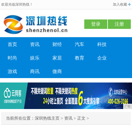
欢迎光临深圳热线！
加入收藏
登录
注册
首页
资讯
财经
汽车
科技
时尚
娱乐
家居
教育
企业
游戏
商讯
微商
广告
当前所在位置：
深圳热线主页
>
资讯
> 正文 >