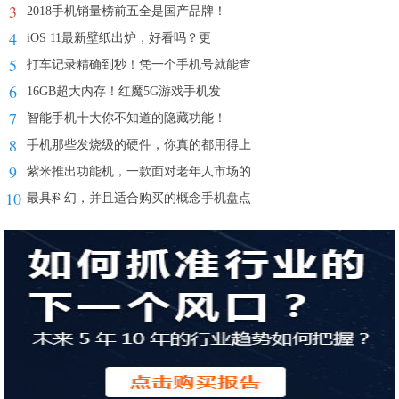
3
2018手机销量榜前五全是国产品牌！
4
iOS 11最新壁纸出炉，好看吗？更
5
打车记录精确到秒！凭一个手机号就能查
6
16GB超大内存！红魔5G游戏手机发
7
智能手机十大你不知道的隐藏功能！
8
手机那些发烧级的硬件，你真的都用得上
9
紫米推出功能机，一款面对老年人市场的
10
最具科幻，并且适合购买的概念手机盘点